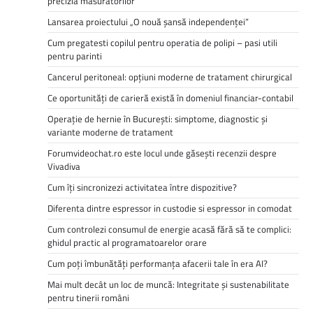
precizia masuratorilor
Lansarea proiectului „O nouă șansă independenței”
Cum pregatesti copilul pentru operatia de polipi – pasi utili
pentru parinti
Cancerul peritoneal: opțiuni moderne de tratament chirurgical
Ce oportunități de carieră există în domeniul financiar-contabil
Operație de hernie în București: simptome, diagnostic și
variante moderne de tratament
Forumvideochat.ro este locul unde găsești recenzii despre
Vivadiva
Cum îți sincronizezi activitatea între dispozitive?
Diferenta dintre espressor in custodie si espressor in comodat
Cum controlezi consumul de energie acasă fără să te complici:
ghidul practic al programatoarelor orare
Cum poți îmbunătăți performanța afacerii tale în era AI?
Mai mult decât un loc de muncă: Integritate și sustenabilitate
pentru tinerii români