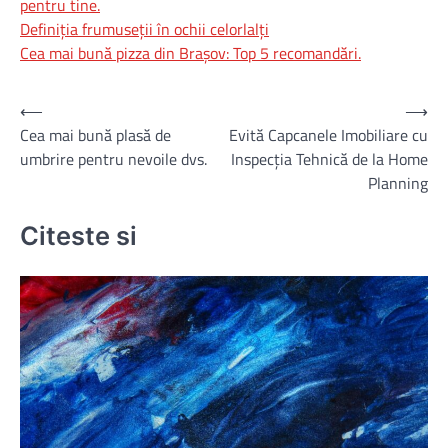
pentru tine.
Definiția frumuseții în ochii celorlalți
Cea mai bună pizza din Brașov: Top 5 recomandări.
Navigare
⟵
⟶
Cea mai bună plasă de
Evită Capcanele Imobiliare cu
în
umbrire pentru nevoile dvs.
Inspecția Tehnică de la Home
articole
Planning
Citeste si