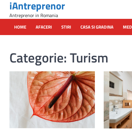
iAntreprenor
Skip
to
Antreprenor in Romania
content
HOME
AFACERI
STIRI
CASA SI GRADINA
MED
Categorie:
Turism