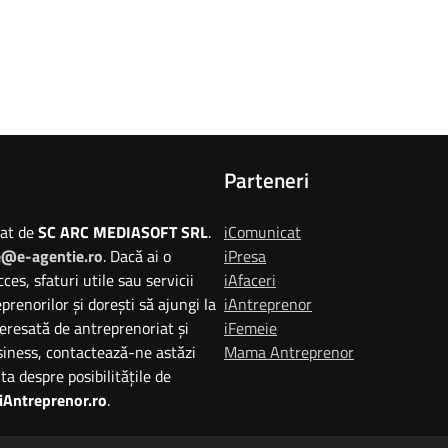
Parteneri
zat de
SC ARC MEDIASOFT SRL
.
iComunicat
e@e-agentie.ro
. Dacă ai o
iPresa
ces, sfaturi utile sau servicii
iAfaceri
prenorilor și dorești să ajungi la
iAntreprenor
eresată de antreprenoriat și
iFemeie
siness, contactează-ne astăzi
Mama Antreprenor
ta despre posibilitățile de
iAntreprenor.ro
.