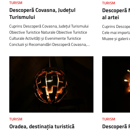
TURISM
TURISM
Descoperă Covasna, Județul
Descoperă M
Turismului
al artei
Cuprins Descoperă Covasna, Județul Turismului
Cuprins Descoper
Obiective Turistice Naturale Obiective Turistice
Cele mai importa
Culturale Activități și Evenimente Turistice
Muzee și galerii 
Concluzii și Recomandări Descoperă Covasna,…
TURISM
TURISM
Oradea, destinația turistică
Descoperă 