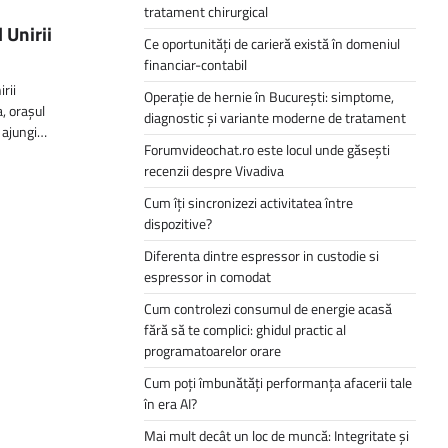
tratament chirurgical
 Unirii
Ce oportunități de carieră există în domeniul
financiar-contabil
rii
Operație de hernie în București: simptome,
a, orașul
diagnostic și variante moderne de tratament
 ajungi…
Forumvideochat.ro este locul unde găsești
recenzii despre Vivadiva
Cum îți sincronizezi activitatea între
dispozitive?
Diferenta dintre espressor in custodie si
espressor in comodat
Cum controlezi consumul de energie acasă
fără să te complici: ghidul practic al
programatoarelor orare
Cum poți îmbunătăți performanța afacerii tale
în era AI?
Mai mult decât un loc de muncă: Integritate și