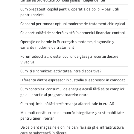
Cum pregatesti copilul pentru operatia de polipi – pasi utili
pentru parinti
Cancerul peritoneal: opțiuni moderne de tratament chirurgical
Ce oportunități de carieră există în domeniul financiar-contabil
Operație de hernie în București: simptome, diagnostic și
variante moderne de tratament
Forumvideochat.ro este locul unde găsești recenzii despre
Vivadiva
Cum îți sincronizezi activitatea între dispozitive?
Diferenta dintre espressor in custodie si espressor in comodat
Cum controlezi consumul de energie acasă fără să te complici:
ghidul practic al programatoarelor orare
Cum poți îmbunătăți performanța afacerii tale în era AI?
Mai mult decât un loc de muncă: Integritate și sustenabilitate
pentru tinerii români
De ce pierd magazinele online bani fără să știe: infrastructura
care te sabotează în tăcere