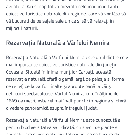
aventură. Acest capitol vă prezintă cele mai importante
obiective turistice naturale din regiune, care vă vor lăsa să
vă bucurați de peisajele sale unice și să vă relaxați în
mijlocul naturii.
Rezervația Naturală a Vârfului Nemira
Rezervația Naturală a Vârfului Nemira este unul dintre cele
mai importante obiective turistice naturale din județul
Covasna. Situată în inima munților Carpați, această
rezervație naturală oferă o gamă largă de peisaje și forme
de relief, de la vârfuri înalte și abrupte până la văi și
defileuri spectaculoase. Vârful Nemira, cu o înălțime de
1649 de metri, este cel mai înalt punct din regiune și oferă
o vedere panoramică asupra întregului județ.
Rezervația Naturală a Vârfului Nemira este cunoscută și
pentru biodiversitatea sa ridicată, cu specii de plante și
animale rare și protejate. Vizitatorii pot să se bucure de