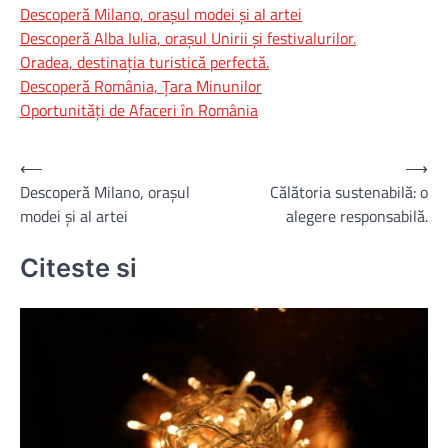
Descoperă Milano, orașul modei și al artei
Descoperă Alba Iulia, orașul Unirii și festivalurilor.
Oradea, destinația turistică perfectă.
Descoperă România, Țara Minunilor
Oportunități de Afaceri în România
Navigare
⟵
⟶
Descoperă Milano, orașul
Călătoria sustenabilă: o
în
modei și al artei
alegere responsabilă.
articole
Citeste si