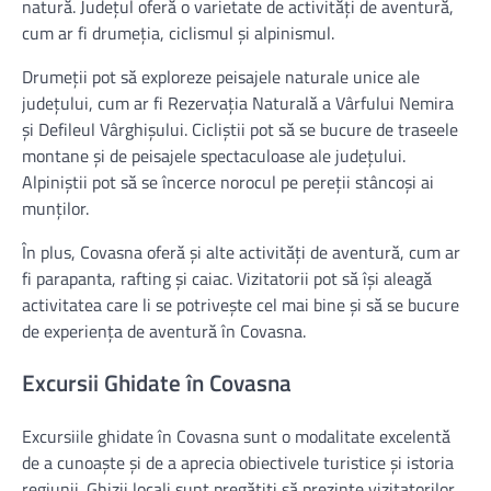
natură. Județul oferă o varietate de activități de aventură,
cum ar fi drumeția, ciclismul și alpinismul.
Drumeții pot să exploreze peisajele naturale unice ale
județului, cum ar fi Rezervația Naturală a Vârfului Nemira
și Defileul Vârghișului. Cicliștii pot să se bucure de traseele
montane și de peisajele spectaculoase ale județului.
Alpiniștii pot să se încerce norocul pe pereții stâncoși ai
munților.
În plus, Covasna oferă și alte activități de aventură, cum ar
fi parapanta, rafting și caiac. Vizitatorii pot să își aleagă
activitatea care li se potrivește cel mai bine și să se bucure
de experiența de aventură în Covasna.
Excursii Ghidate în Covasna
Excursiile ghidate în Covasna sunt o modalitate excelentă
de a cunoaște și de a aprecia obiectivele turistice și istoria
regiunii. Ghizii locali sunt pregătiți să prezinte vizitatorilor