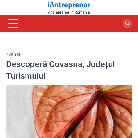
iAntreprenor
Skip
to
Antreprenor in Romania
content
TURISM
Descoperă Covasna, Județul
Turismului