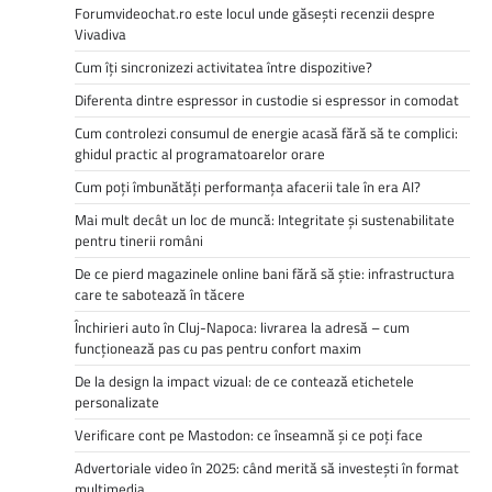
Forumvideochat.ro este locul unde găsești recenzii despre
Vivadiva
Cum îți sincronizezi activitatea între dispozitive?
Diferenta dintre espressor in custodie si espressor in comodat
Cum controlezi consumul de energie acasă fără să te complici:
ghidul practic al programatoarelor orare
Cum poți îmbunătăți performanța afacerii tale în era AI?
Mai mult decât un loc de muncă: Integritate și sustenabilitate
pentru tinerii români
De ce pierd magazinele online bani fără să știe: infrastructura
care te sabotează în tăcere
Închirieri auto în Cluj-Napoca: livrarea la adresă – cum
funcționează pas cu pas pentru confort maxim
De la design la impact vizual: de ce contează etichetele
personalizate
Verificare cont pe Mastodon: ce înseamnă și ce poți face
Advertoriale video în 2025: când merită să investești în format
multimedia