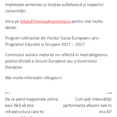
împletește armonios cu liniștea sufletească și respectul
comunității.
Intra pe
https://tinerisudmuntenia.ro
pentru mai multe
detalii.
Program cofinantat din Fondul Social European+ prin
Programul Educatie si Ocupare 2021 – 2027.
Continutul acestui material nu reflectă în mod obligatoriu
pozitia oficialã a Uniunii Europene sau a Guvernului
României.
Mai multe informatii: mfe.gov.ro
Navigare
⟵
⟶
De ce pierd magazinele online
Cum poți îmbunătăți
în
bani fără să știe:
performanța afacerii tale în
articole
infrastructura care te
era AI?