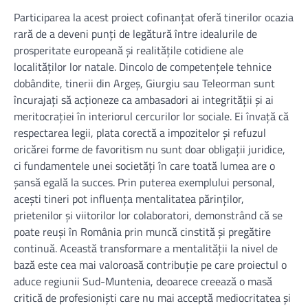
Participarea la acest proiect cofinanțat oferă tinerilor ocazia
rară de a deveni punți de legătură între idealurile de
prosperitate europeană și realitățile cotidiene ale
localităților lor natale. Dincolo de competențele tehnice
dobândite, tinerii din Argeș, Giurgiu sau Teleorman sunt
încurajați să acționeze ca ambasadori ai integrității și ai
meritocrației în interiorul cercurilor lor sociale. Ei învață că
respectarea legii, plata corectă a impozitelor și refuzul
oricărei forme de favoritism nu sunt doar obligații juridice,
ci fundamentele unei societăți în care toată lumea are o
șansă egală la succes. Prin puterea exemplului personal,
acești tineri pot influența mentalitatea părinților,
prietenilor și viitorilor lor colaboratori, demonstrând că se
poate reuși în România prin muncă cinstită și pregătire
continuă. Această transformare a mentalității la nivel de
bază este cea mai valoroasă contribuție pe care proiectul o
aduce regiunii Sud-Muntenia, deoarece creează o masă
critică de profesioniști care nu mai acceptă mediocritatea și