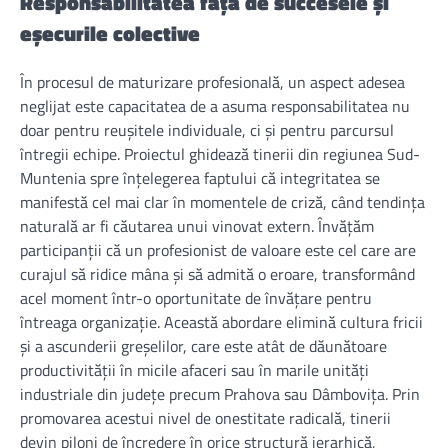
Responsabilitatea față de succesele și
eșecurile colective
În procesul de maturizare profesională, un aspect adesea
neglijat este capacitatea de a asuma responsabilitatea nu
doar pentru reușitele individuale, ci și pentru parcursul
întregii echipe. Proiectul ghidează tinerii din regiunea Sud-
Muntenia spre înțelegerea faptului că integritatea se
manifestă cel mai clar în momentele de criză, când tendința
naturală ar fi căutarea unui vinovat extern. Învățăm
participanții că un profesionist de valoare este cel care are
curajul să ridice mâna și să admită o eroare, transformând
acel moment într-o oportunitate de învățare pentru
întreaga organizație. Această abordare elimină cultura fricii
și a ascunderii greșelilor, care este atât de dăunătoare
productivității în micile afaceri sau în marile unități
industriale din județe precum Prahova sau Dâmbovița. Prin
promovarea acestui nivel de onestitate radicală, tinerii
devin piloni de încredere în orice structură ierarhică,