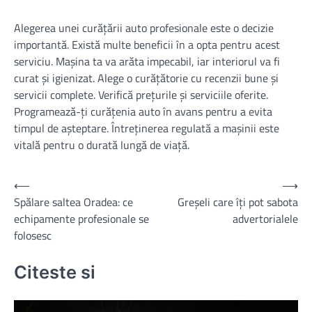
Alegerea unei curățării auto profesionale este o decizie
importantă. Există multe beneficii în a opta pentru acest
serviciu. Mașina ta va arăta impecabil, iar interiorul va fi
curat și igienizat. Alege o curățătorie cu recenzii bune și
servicii complete. Verifică prețurile și serviciile oferite.
Programează-ți curățenia auto în avans pentru a evita
timpul de așteptare. Întreținerea regulată a mașinii este
vitală pentru o durată lungă de viață.
Navigare
⟵
⟶
Spălare saltea Oradea: ce
Greșeli care îți pot sabota
în
echipamente profesionale se
advertorialele
articole
folosesc
Citeste si