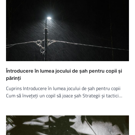
Întroducere în lumea jocului de șah pentru copii și
părinți
Cuprins Introducere în lumea jocului de șah pentru copii
Cum să învețeți un copil să joace șah Strategii și tactici…