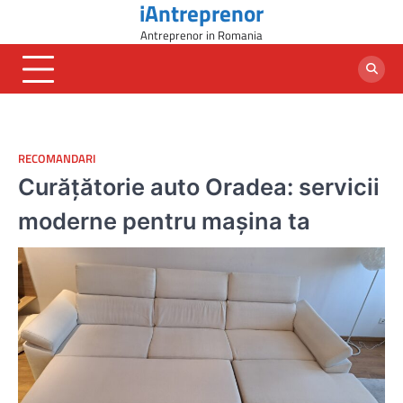
iAntreprenor
Skip
to
Antreprenor in Romania
content
RECOMANDARI
Curățătorie auto Oradea: servicii
moderne pentru mașina ta