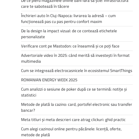
De ce pierd magazinele online bani fără să știe: infrastructura
care te sabotează în tăcere
Închirieri auto în Cluj-Napoca: livrarea la adresă – cum
funcționează pas cu pas pentru confort maxim
De la design la impact vizual: de ce contează etichetele
personalizate
Verificare cont pe Mastodon: ce înseamnă și ce poți face
Advertoriale video în 2025: când merită să investești în format
multimedia
Cum se integrează electrocasnicele în ecosistemul SmartThings
ROMANIAN ENERGY WEEK 2025
Cum analizzi o sesiune de poker după ce se termină: notițe și
statistici
Metode de plată la cazino: card, portofel electronic sau transfer
bancar?
Meta titluri și meta descrieri care atrag clickuri: ghid practic
Cum alegi cazinoul online pentru păcănele: licență, oferte,
metode de plată