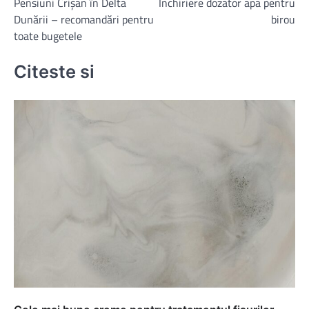
Pensiuni Crișan în Delta
Inchiriere dozator apa pentru
în
Dunării – recomandări pentru
birou
articole
toate bugetele
Citeste si