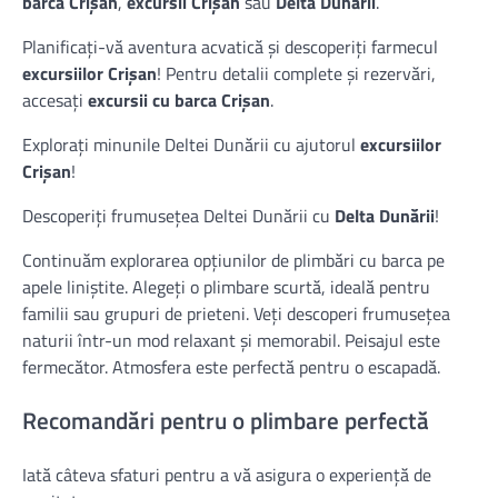
barca Crișan
,
excursii Crișan
sau
Delta Dunării
.
Planificați-vă aventura acvatică și descoperiți farmecul
excursiilor Crișan
! Pentru detalii complete și rezervări,
accesați
excursii cu barca Crișan
.
Explorați minunile Deltei Dunării cu ajutorul
excursiilor
Crișan
!
Descoperiți frumusețea Deltei Dunării cu
Delta Dunării
!
Continuăm explorarea opțiunilor de plimbări cu barca pe
apele liniștite. Alegeți o plimbare scurtă, ideală pentru
familii sau grupuri de prieteni. Veți descoperi frumusețea
naturii într-un mod relaxant și memorabil. Peisajul este
fermecător. Atmosfera este perfectă pentru o escapadă.
Recomandări pentru o plimbare perfectă
Iată câteva sfaturi pentru a vă asigura o experiență de