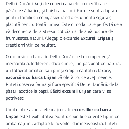
Deltei Dunării. Veți descoperi canalele fermecătoare,
păsările sălbatice, și liniștea naturii. Rutele sunt adaptate
pentru familii cu copii, asigurând o experiență sigură și
plăcută pentru toată lumea. Este o modalitate perfectă de a
vă deconecta de la stresul cotidian și de a vă bucura de
frumusețea naturii. Alegeți o excursie
Excursii Crișan
și
creați amintiri de neuitat.
O excursie cu barca în Delta Dunării este o experiență
memorabilă. Indiferent dacă sunteți un pasionat de natură,
un fotograf amator, sau pur și simplu căutați relaxare,
excursiile cu barca Crișan
vă oferă tot ce aveți nevoie.
Puteți observa fauna și flora specifică Deltei Dunării, de la
păsări exotice la pești. Găsiți
excursii Crișan
care vi se
potrivesc.
Unul dintre avantajele majore ale
excursiilor cu barca
Crișan
este flexibilitatea. Sunt disponibile diferite tipuri de
ambarcațiuni, adaptabile nevoilor dumneavoastră. Puteți