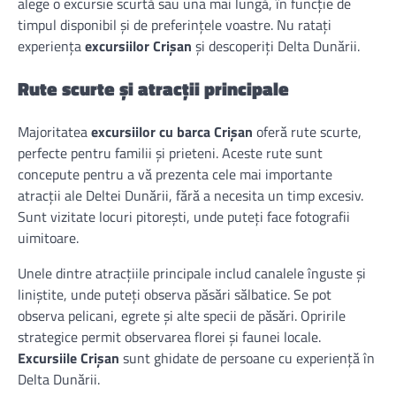
alege o excursie scurtă sau una mai lungă, în funcție de
timpul disponibil și de preferințele voastre. Nu ratați
experiența
excursiilor Crișan
și descoperiți Delta Dunării.
Rute scurte și atracții principale
Majoritatea
excursiilor cu barca Crișan
oferă rute scurte,
perfecte pentru familii și prieteni. Aceste rute sunt
concepute pentru a vă prezenta cele mai importante
atracții ale Deltei Dunării, fără a necesita un timp excesiv.
Sunt vizitate locuri pitorești, unde puteți face fotografii
uimitoare.
Unele dintre atracțiile principale includ canalele înguste și
liniștite, unde puteți observa păsări sălbatice. Se pot
observa pelicani, egrete și alte specii de păsări. Opririle
strategice permit observarea florei și faunei locale.
Excursiile Crișan
sunt ghidate de persoane cu experiență în
Delta Dunării.