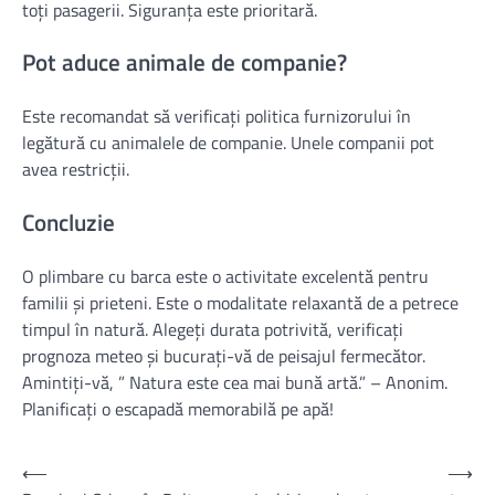
toți pasagerii. Siguranța este prioritară.
Pot aduce animale de companie?
Este recomandat să verificați politica furnizorului în
legătură cu animalele de companie. Unele companii pot
avea restricții.
Concluzie
O plimbare cu barca este o activitate excelentă pentru
familii și prieteni. Este o modalitate relaxantă de a petrece
timpul în natură. Alegeți durata potrivită, verificați
prognoza meteo și bucurați-vă de peisajul fermecător.
Amintiți-vă, ” Natura este cea mai bună artă.” – Anonim.
Planificați o escapadă memorabilă pe apă!
Navigare
⟵
⟶