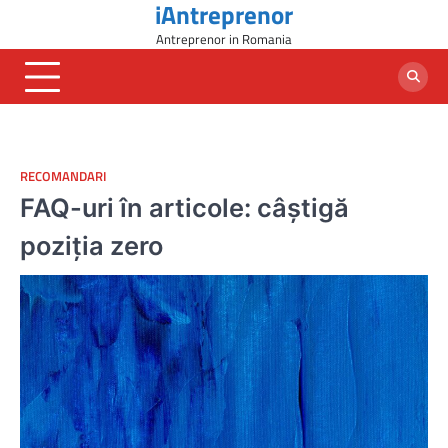
iAntreprenor
Skip
to
Antreprenor in Romania
content
RECOMANDARI
FAQ-uri în articole: câștigă
poziția zero