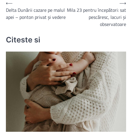
Navigare
⟵
⟶
Delta Dunării cazare pe malul
Mila 23 pentru începători: sat
în
apei – ponton privat și vedere
pescăresc, lacuri și
articole
observatoare
Citeste si