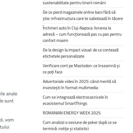
sustenabilitate pentru tinerii români
De ce pierd magazinele online bani fără să
știe: infrastructura care te sabotează în tăcere
Închirieri auto în Cluj-Napoca: livrarea la
adresă – cum funcționează pas cu pas pentru
confort maxim
De la design la impact vizual: de ce contează
etichetele personalizate
Verificare cont pe Mastodon: ce înseamnă și
ce poți face
Advertoriale video în 2025: când merită să
investești în format multimedia
ile anale
Cum se integrează electrocasnicele în
ale sunt
ecosistemul SmartThings
ROMANIAN ENERGY WEEK 2025
ol, vom
Cum analizzi o sesiune de poker după ce se
tului
termină: notițe și statistici