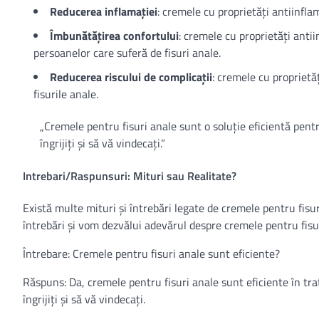
Reducerea inflamației
: cremele cu proprietăți antiinflam
Îmbunătățirea confortului
: cremele cu proprietăți antii
persoanelor care suferă de fisuri anale.
Reducerea riscului de complicații
: cremele cu proprietă
fisurile anale.
„Cremele pentru fisuri anale sunt o soluție eficientă pentr
îngrijiți și să vă vindecați.”
Intrebari/Raspunsuri: Mituri sau Realitate?
Există multe mituri și întrebări legate de cremele pentru fisu
întrebări și vom dezvălui adevărul despre cremele pentru fisu
Întrebare: Cremele pentru fisuri anale sunt eficiente?
Răspuns: Da, cremele pentru fisuri anale sunt eficiente în trat
îngrijiți și să vă vindecați.