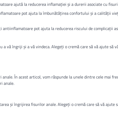
atoare ajută la reducerea inflamației și a durerii asociate cu fisuri
nflamatoare pot ajuta la îmbunătățirea confortului și a calității vieț
ți antiinflamatoare pot ajuta la reducerea riscului de complicații a
u a vă îngriji și a vă vindeca. Alegeți o cremă care să vă ajute să v
ri anale. În acest articol, vom răspunde la unele dintre cele mai fr
ri anale.
area și îngrijirea fisurilor anale. Alegeți o cremă care să vă ajute 