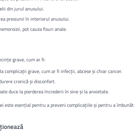
elii din jurul anusului.
ea presiunii în interiorul anusului.
 hemoroizii, pot cauza fisuri anale.
cințe grave, cum ar fi:
a complicații grave, cum ar fi infecții, abcese și chiar cancer.
durere cronică și disconfort.
ate duce la pierderea încrederii în sine și la anxietate.
i este esențial pentru a preveni complicațiile și pentru a îmbunăt
cționează