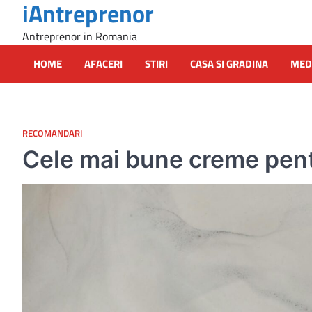
iAntreprenor
Skip
to
Antreprenor in Romania
content
HOME
AFACERI
STIRI
CASA SI GRADINA
MED
RECOMANDARI
Cele mai bune creme pentr