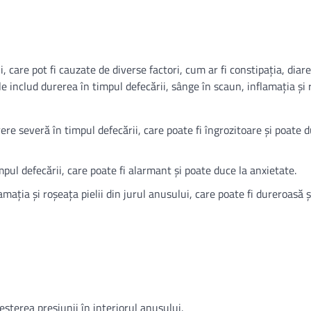
i, care pot fi cauzate de diverse factori, cum ar fi constipația, diar
e includ durerea în timpul defecării, sânge în scaun, inflamația și
rere severă în timpul defecării, care poate fi îngrozitoare și poate d
mpul defecării, care poate fi alarmant și poate duce la anxietate.
lamația și roșeața pielii din jurul anusului, care poate fi dureroasă 
eșterea presiunii în interiorul anusului.