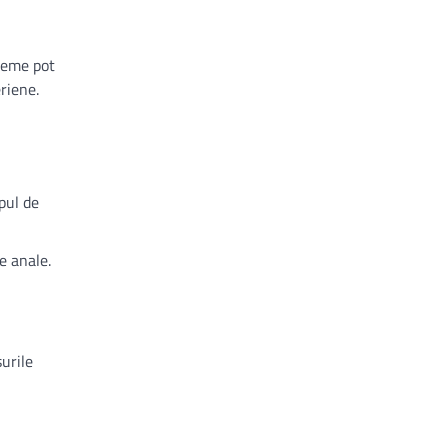
creme pot
riene.
pul de
le anale.
urile