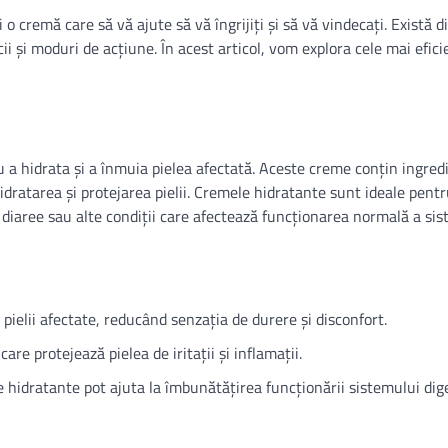
i o cremă care să vă ajute să vă îngrijiți și să vă vindecați. Există d
cii și moduri de acțiune. În acest articol, vom explora cele mai efic
 a hidrata și a înmuia pielea afectată. Aceste creme conțin ingred
idratarea și protejarea pielii. Cremele hidratante sunt ideale pent
 diaree sau alte condiții care afectează funcționarea normală a si
 pielii afectate, reducând senzația de durere și disconfort.
are protejează pielea de iritații și inflamații.
e hidratante pot ajuta la îmbunătățirea funcționării sistemului dige