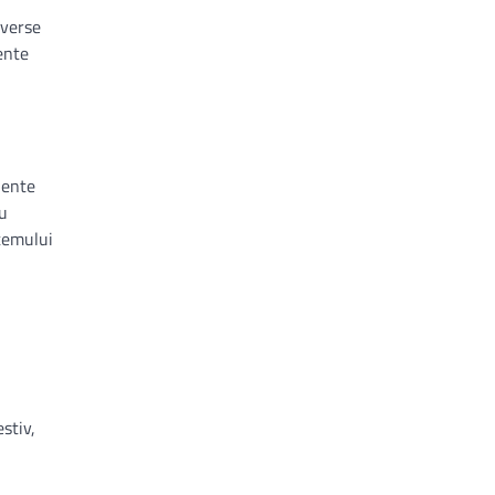
iverse
iente
iente
ru
stemului
stiv,