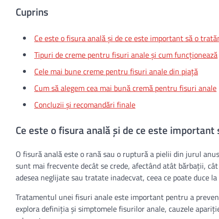
Cuprins
Ce este o fisura anală și de ce este important să o trat
Tipuri de creme pentru fisuri anale și cum funcționează
Cele mai bune creme pentru fisuri anale din piață
Cum să alegem cea mai bună cremă pentru fisuri anale
Concluzii și recomandări finale
Ce este o fisura anală și de ce este important
O fisură anală este o rană sau o ruptură a pielii din jurul anus
sunt mai frecvente decât se crede, afectând atât bărbații, cât ș
adesea neglijate sau tratate inadecvat, ceea ce poate duce la 
Tratamentul unei fisuri anale este important pentru a preveni c
explora definiția și simptomele fisurilor anale, cauzele apariț