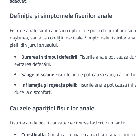
adecvat.
Definiția și simptomele fisurilor anale
Fisurile anale sunt răni sau rupturi ale pielii din jurul anusulu
nașterea, sau alte condiții medicale. Simptomele fisurilor anal
pielii din jurul anusului.
Durerea în timpul defecării
: Fisurile anale pot cauza du
evitarea defecării.
Sânge în scaun
: Fisurile anale pot cauza sângerări în ti
Inflamația și roșeața pielii
: Fisurile anale pot cauza inf
duce la disconfort.
Cauzele apariției fisurilor anale
Fisurile anale pot fi cauzate de diverse factori, cum ar fi:
Constipația
: Constipația poate cauza fisuri anale prin cr