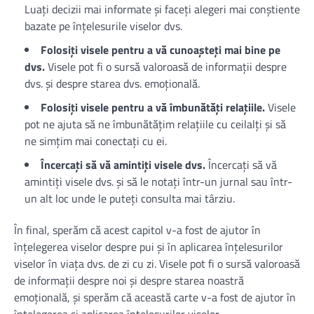
Luați decizii mai informate și faceți alegeri mai conștiente
bazate pe înțelesurile viselor dvs.
Folosiți visele pentru a vă cunoașteți mai bine pe
dvs.
Visele pot fi o sursă valoroasă de informații despre
dvs. și despre starea dvs. emoțională.
Folosiți visele pentru a vă îmbunătăți relațiile.
Visele
pot ne ajuta să ne îmbunătățim relațiile cu ceilalți și să
ne simțim mai conectați cu ei.
Încercați să vă amintiți visele dvs.
Încercați să vă
amintiți visele dvs. și să le notați într-un jurnal sau într-
un alt loc unde le puteți consulta mai târziu.
În final, sperăm că acest capitol v-a fost de ajutor în
înțelegerea viselor despre pui și în aplicarea înțelesurilor
viselor în viața dvs. de zi cu zi. Visele pot fi o sursă valoroasă
de informații despre noi și despre starea noastră
emoțională, și sperăm că această carte v-a fost de ajutor în
înțelegerea și aplicarea înțelesurilor viselor.