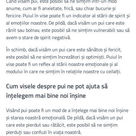
Când visăm pui, este posibil să ne simțim într-un mod
anume, cum ar fi anxietate, frică, sau chiar bucurie și
fericire. Puiul în vise poate fi un indicator al stării de spirit și
al emoțiilor noastre. De pildă, dacă visăm un pui care este
rănit sau bolnav, este posibil să ne simțim vulnerabili sau să
avem o stare de spirit negativă.
În schimb, dacă visăm un pui care este sănătos și fericit,
este posibil să ne simțim încrezători și optimiști. Puiul în
vise poate fi un reflex al stării noastre emoționale și al
modului în care ne simțim în relațiile noastre cu ceilalți.
Cum visele despre pui ne pot ajuta să
înțelegem mai bine noi înșine
Visând pui poate fi un mod de a înțelege mai bine noi înșine
și starea noastră emoțională. De pildă, dacă visăm un pui
care este pierdut sau rătăcit, este posibil să ne simțim
pierduți sau confuzi în viața noastră.