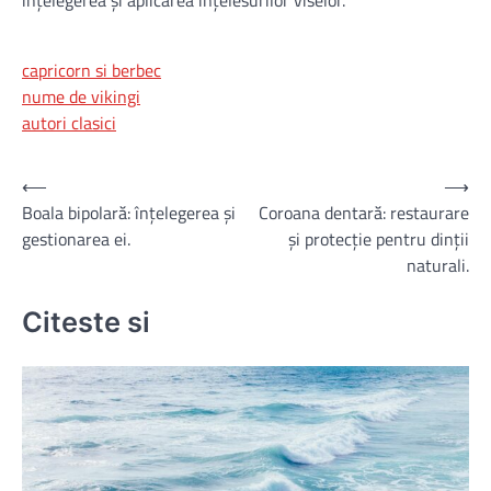
capricorn si berbec
nume de vikingi
autori clasici
Navigare
⟵
⟶
Boala bipolară: înțelegerea și
Coroana dentară: restaurare
în
gestionarea ei.
și protecție pentru dinții
articole
naturali.
Citeste si