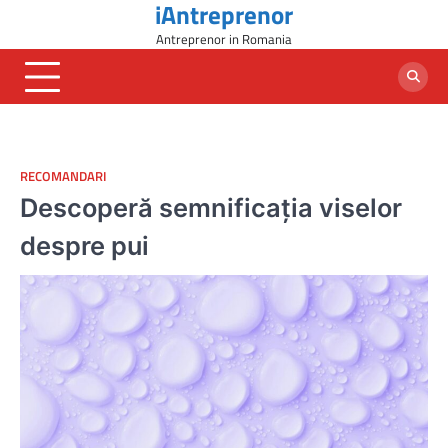
iAntreprenor
Skip
to
Antreprenor in Romania
content
RECOMANDARI
Descoperă semnificația viselor
despre pui