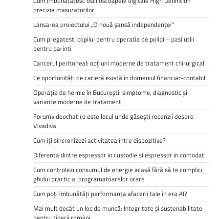
Cum imbunatatesc osciloscoapele digitale High Definition
precizia masuratorilor
Lansarea proiectului „O nouă șansă independenței”
Cum pregatesti copilul pentru operatia de polipi – pasi utili
pentru parinti
Cancerul peritoneal: opțiuni moderne de tratament chirurgical
Ce oportunități de carieră există în domeniul financiar-contabil
Operație de hernie în București: simptome, diagnostic și
variante moderne de tratament
Forumvideochat.ro este locul unde găsești recenzii despre
Vivadiva
Cum îți sincronizezi activitatea între dispozitive?
Diferenta dintre espressor in custodie si espressor in comodat
Cum controlezi consumul de energie acasă fără să te complici:
ghidul practic al programatoarelor orare
Cum poți îmbunătăți performanța afacerii tale în era AI?
Mai mult decât un loc de muncă: Integritate și sustenabilitate
pentru tinerii români