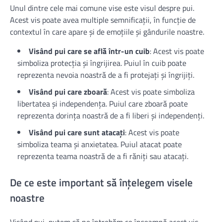
Unul dintre cele mai comune vise este visul despre pui.
Acest vis poate avea multiple semnificații, în funcție de
contextul în care apare și de emoțiile și gândurile noastre.
Visând pui care se află într-un cuib
: Acest vis poate
simboliza protecția și îngrijirea. Puiul în cuib poate
reprezenta nevoia noastră de a fi protejați și îngrijiți.
Visând pui care zboară
: Acest vis poate simboliza
libertatea și independența. Puiul care zboară poate
reprezenta dorința noastră de a fi liberi și independenți.
Visând pui care sunt atacați
: Acest vis poate
simboliza teama și anxietatea. Puiul atacat poate
reprezenta teama noastră de a fi răniți sau atacați.
De ce este important să înțelegem visele
noastre
Visând pui, putem să ne întrebăm ce înseamnă acest vis