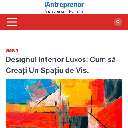
iAntreprenor
Skip
to
Antreprenor in Romania
content
DESIGN
Designul Interior Luxos: Cum să
Creați Un Spațiu de Vis.