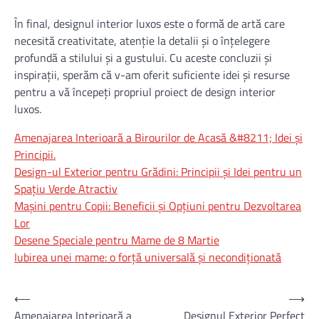
În final, designul interior luxos este o formă de artă care
necesită creativitate, atenție la detalii și o înțelegere
profundă a stilului și a gustului. Cu aceste concluzii și
inspirații, sperăm că v-am oferit suficiente idei și resurse
pentru a vă începeți propriul proiect de design interior
luxos.
Amenajarea Interioară a Birourilor de Acasă &#8211; Idei și
Principii.
Design-ul Exterior pentru Grădini: Principii și Idei pentru un
Spațiu Verde Atractiv
Mașini pentru Copii: Beneficii și Opțiuni pentru Dezvoltarea
Lor
Desene Speciale pentru Mame de 8 Martie
Iubirea unei mame: o forță universală și necondiționată
Navigare
⟵
⟶
Amenajarea Interioară a
Designul Exterior Perfect