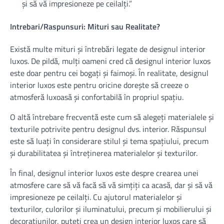
și să vă impresioneze pe ceilalți.”
Intrebari/Raspunsuri: Mituri sau Realitate?
Există multe mituri și întrebări legate de designul interior
luxos. De pildă, mulți oameni cred că designul interior luxos
este doar pentru cei bogați și faimoși. În realitate, designul
interior luxos este pentru oricine dorește să creeze o
atmosferă luxoasă și confortabilă în propriul spațiu.
O altă întrebare frecventă este cum să alegeți materialele și
texturile potrivite pentru designul dvs. interior. Răspunsul
este să luați în considerare stilul și tema spațiului, precum
și durabilitatea și întreținerea materialelor și texturilor.
În final, designul interior luxos este despre crearea unei
atmosfere care să vă facă să vă simțiți ca acasă, dar și să vă
impresioneze pe ceilalți. Cu ajutorul materialelor și
texturilor, culorilor și iluminatului, precum și mobilierului și
decorațiunilor, puteți crea un design interior luxos care să