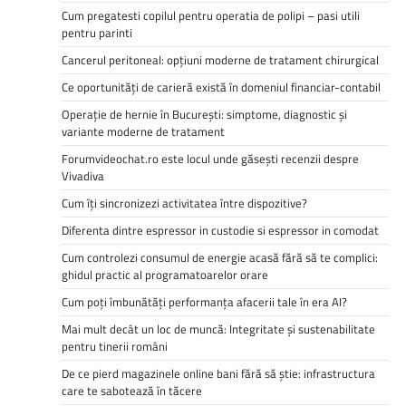
Cum pregatesti copilul pentru operatia de polipi – pasi utili
pentru parinti
Cancerul peritoneal: opțiuni moderne de tratament chirurgical
Ce oportunități de carieră există în domeniul financiar-contabil
Operație de hernie în București: simptome, diagnostic și
variante moderne de tratament
Forumvideochat.ro este locul unde găsești recenzii despre
Vivadiva
Cum îți sincronizezi activitatea între dispozitive?
Diferenta dintre espressor in custodie si espressor in comodat
Cum controlezi consumul de energie acasă fără să te complici:
ghidul practic al programatoarelor orare
Cum poți îmbunătăți performanța afacerii tale în era AI?
Mai mult decât un loc de muncă: Integritate și sustenabilitate
pentru tinerii români
De ce pierd magazinele online bani fără să știe: infrastructura
care te sabotează în tăcere