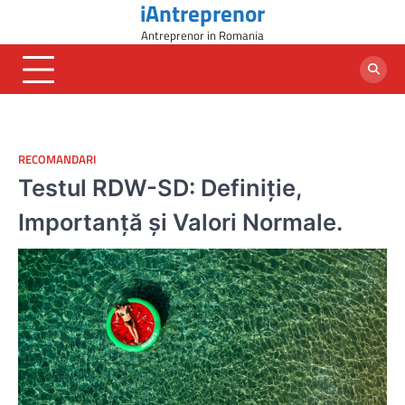
iAntreprenor
Skip
to
Antreprenor in Romania
content
RECOMANDARI
Testul RDW-SD: Definiție,
Importanță și Valori Normale.