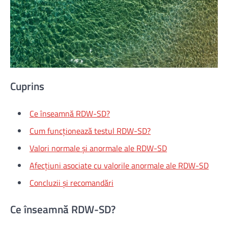
Cuprins
Ce înseamnă RDW-SD?
Cum funcționează testul RDW-SD?
Valori normale și anormale ale RDW-SD
Afecțiuni asociate cu valorile anormale ale RDW-SD
Concluzii și recomandări
Ce înseamnă RDW-SD?