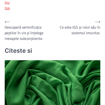
lvu
top
Navigare
⟵
⟶
Descoperă semnificația
Ce este IGG și rolul său în
în
peștilor în vis și înțelege
sistemul imunitar.
articole
mesajele subconștiente.
Citeste si